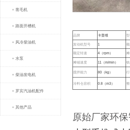
+ 凿毛机
+ 路面开槽机
品牌
卡普维
型
+ 风冷柴油机
发动机型号
1
额
额定转速
4（rpm）
摊
+ 水泵
摊铺速度
11（m/min）
铣
搅拌能力
80（kg）
行
+ 柴油发电机
冷料仓容积
0.8（m3）
整
+ 罗宾汽油机配件
+ 其他产品
原始厂家环保